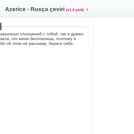
Azerice - Rusça çeviri
(v1.4 yeni)
?
серьезных отношений с тобой, так я думал,
азала, что меня беспокоишь, поэтому я
ебе об этом не расскажу, береги себя.