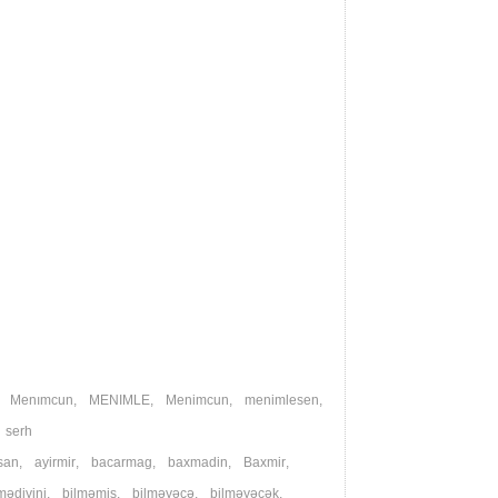
,
Menımcun
,
MENIMLE
,
Menimcun
,
menimlesen
,
,
serh
san
,
ayirmir
,
bacarmag
,
baxmadin
,
Baxmir
,
mədiyini
,
bilməmiş
,
bilməyəcə
,
bilməyəcək
,