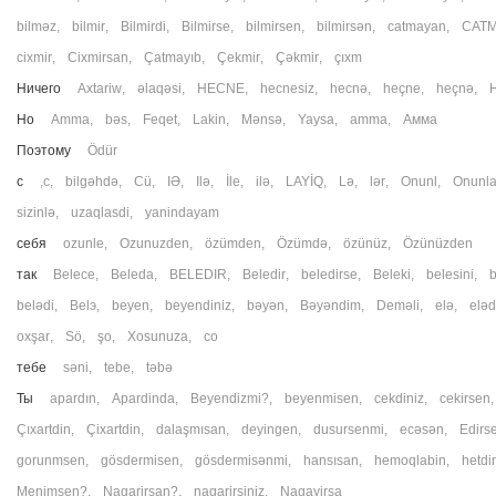
bilməz
,
bilmir
,
Bilmirdi
,
Bilmirse
,
bilmirsen
,
bilmirsən
,
catmayan
,
CATM
cixmir
,
Cixmirsan
,
Çatmayıb
,
Çekmir
,
Çəkmir
,
çıxm
Ничего
Axtariw
,
əlaqəsi
,
HECNE
,
hecnesiz
,
hecnə
,
heçne
,
heçnə
,
Но
Amma
,
bəs
,
Feqet
,
Lakin
,
Mənsə
,
Yaysa
,
аmma
,
Амма
Поэтому
Ödür
с
,c
,
bilgəhdə
,
Cü
,
IƏ
,
Ilə
,
İle
,
ilə
,
LAYİQ
,
Lə
,
lər
,
Onunl
,
Onunl
sizinlə
,
uzaqlasdi
,
yanindayam
себя
ozunle
,
Ozunuzden
,
özümden
,
Özümdə
,
özünüz
,
Özünüzden
так
Belece
,
Beleda
,
BELEDIR
,
Beledir
,
beledirse
,
Beleki
,
belesini
,
b
belədi
,
Belэ
,
beyen
,
beyendiniz
,
bəyən
,
Bəyəndim
,
Deməli
,
elə
,
eləd
oxşar
,
Sö
,
şо
,
Xosunuza
,
сo
тебе
sәni
,
tebe
,
təbə
Ты
apardın
,
Apardinda
,
Beyendizmi?
,
beyenmisen
,
cekdiniz
,
cekirsen
Çıxartdin
,
Çixartdin
,
dalaşmısan
,
deyingen
,
dusursenmi
,
ecəsən
,
Edirs
gorunmsen
,
gösdermisen
,
gösdermisənmi
,
hansısan
,
hemoqlabin
,
hetdi
Menimsen?
,
Nagarirsan?
,
nagarirsiniz
,
Nagayirsa