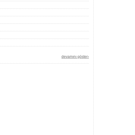
devamını göster›
ng this link. Simply enter the requested information,
e you abl
y. Simply fill in the requested information, and we'll