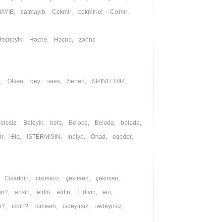
AYIB
,
catmayib
,
Cekmir
,
cekmirler
,
Cıxmır
,
Heçnəyik
,
Həcne
,
Həçnə
,
zənnə
a
,
Ölkən
,
qey
,
saas
,
Seherl
,
SIZINLEDIR
,
elesiz
,
Beleyik
,
belə
,
Beləcə
,
Beləda
,
belədə
,
ir
,
Əle
,
ISTERMISIN
,
indiyə
,
Onad
,
oqeder
,
,
Cixartdin
,
cixirsiniz
,
çekirsen
,
çəkirsən
,
en?
,
erisin
,
etdIn
,
etdin
,
Etdiyin
,
əni
,
n?
,
icdin?
,
icmisen
,
isdeyirsiz
,
iwdeyirsiz
,