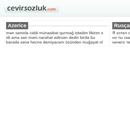
Azerice
Rusça
mən səninlə ciddi münasibət qurmağ istədim fikirim o
Я хотел 
idi ama sən məni narahat edirsən dedin birdə bu
но ты ск
barədə sənə hecnə demiyəcəm özünden muğayət ol
ничего т