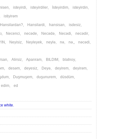
misen
,
isteyirdi
,
isteyirdiler
,
İsteyirdim
,
isteyirdin
,
,
istiyirəm
Hansilardan?
,
Hansilardi
,
hansisan
,
isdesiz
,
ı
,
Necenci
,
necəde
,
Necədə
,
Necədi
,
necədir
,
YIN
,
Neyisiz
,
Neyleyek
,
neylə
,
nə
,
nə,
,
nəcədi
,
irsan
,
Alirsiz
,
Aparıram
,
BILDIM
,
blatnoy
,
əm
,
desəm
,
deyesiz
,
Deyə
,
deyirem
,
deyirəm
,
şdum
,
Duşmuşem
,
duşunurem
,
düsdüm
,
,
edim
,
ed
ce white.