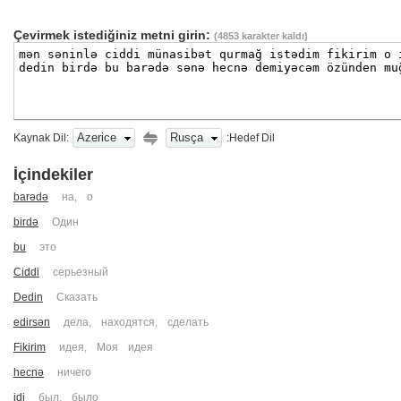
Çevirmek istediğiniz metni girin:
(
4853
karakter kaldı)
Azerice
Rusça
Kaynak Dil:
:Hedef Dil
İçindekiler
barədə
на
,
о
birdə
Один
bu
это
Ciddi
серьезный
Dedin
Сказать
edirsən
дела
,
находятся
,
сделать
Fikirim
идея
,
Моя идея
hecnə
ничего
idi
был
,
было