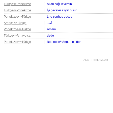
Türkçe<>Portekizce
Allah sağlık versin
Türkçe<>Portekizce
İyi geceler afiyet olsun
Portekizce<>Türkçe
Lhe sonhos doces
Arapça<>Türkçe
أسد
Portekizce<>Türkçe
Amém
Türkçe<>Arnavutça
dede
Portekizce<>Türkçe
Boa noite!! Segue o líder
Arapça<>Azerice
الجنة
Azerice<>Arapça
الجنة
ADS - REKLAMLAR
Arapça<>Azerice
الجنة
İngilizce<>Türkçe
Hello dear Customer, Please place your order usi
and we'll take care of the rest. Thank you. Hi! Ar
İngilizce<>Türkçe
Hello dear Customer, Please place your order toda
take care of the rest. Thank you.
Endonezya Dili<>Türkçe
Apa kabar
Portekizce<>Türkçe
Fazemos outra hora tá bem?
Portekizce<>Türkçe
Ou vc quer dormir?
Portekizce<>Türkçe
Estou esperando vc
Portekizce<>Türkçe
Então vem foder comigo meu amor