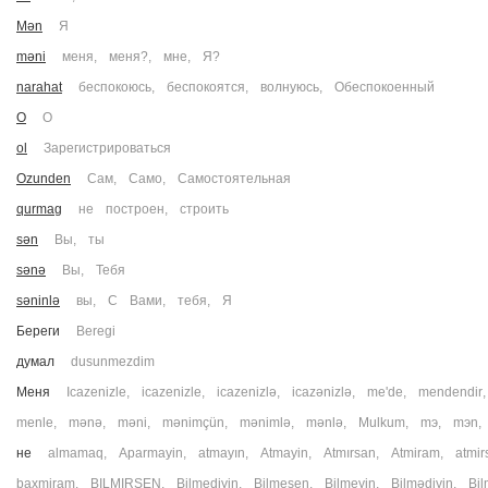
Mən
Я
məni
меня
,
меня?
,
мне
,
Я?
narahat
беспокоюсь
,
беспокоятся
,
волнуюсь
,
Обеспокоенный
O
О
ol
Зарегистрироваться
Ozunden
Сам
,
Само
,
Самостоятельная
qurmag
не построен
,
строить
sən
Вы
,
ты
sənə
Вы
,
Тебя
səninlə
вы
,
С Вами
,
тебя
,
Я
Береги
Beregi
думал
dusunmezdim
Меня
Icazenizle
,
icazenizle
,
icazenizlə
,
icazənizlə
,
me'de
,
mendendir
menle
,
mənə
,
məni
,
mənimçün
,
mənimlə
,
mənlə
,
Mulkum
,
mэ
,
mэn
не
almamaq
,
Aparmayin
,
atmayın
,
Atmayin
,
Atmırsan
,
Atmiram
,
atmir
baxmiram
,
BILMIRSEN
,
Bilmediyin
,
Bilmesen
,
Bilmeyin
,
Bilmədiyin
,
Bil