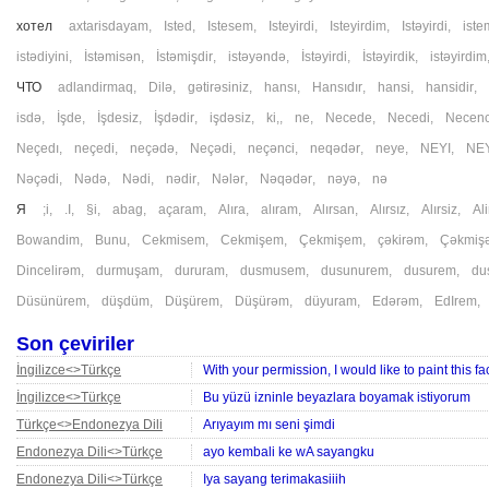
хотел
axtarisdayam
,
Isted
,
Istesem
,
Isteyirdi
,
Isteyirdim
,
Istəyirdi
,
iste
istədiyini
,
İstəmisən
,
İstəmişdir
,
istəyəndə
,
İstəyirdi
,
İstəyirdik
,
istəyirdim
ЧТО
adlandirmaq
,
Dilə
,
gətirəsiniz
,
hansı
,
Hansıdır
,
hansi
,
hansidir
,
isdə
,
İşde
,
İşdesiz
,
İşdədir
,
işdəsiz
,
ki,
,
ne
,
Necede
,
Necedi
,
Necenc
Neçedı
,
neçedi
,
neçədə
,
Neçədi
,
neçənci
,
neqədər
,
neye
,
NEYI
,
NE
Nəçədi
,
Nədə
,
Nədi
,
nədir
,
Nələr
,
Nəqədər
,
nəyə
,
nə
Я
;i
,
.I
,
§i
,
abag
,
açaram
,
Alıra
,
alıram
,
Alırsan
,
Alırsız
,
Alırsiz
,
Al
Bowandim
,
Bunu
,
Cekmisem
,
Cekmişem
,
Çekmişem
,
çəkirəm
,
Çəkmiş
Dincelirəm
,
durmuşam
,
dururam
,
dusmusem
,
dusunurem
,
dusurem
,
du
Düsünürem
,
düşdüm
,
Düşürem
,
Düşürəm
,
düyuram
,
Edərəm
,
EdIrem
Son çeviriler
İngilizce<>Türkçe
With your permission, I would like to paint this fa
İngilizce<>Türkçe
Bu yüzü izninle beyazlara boyamak istiyorum
Türkçe<>Endonezya Dili
Arıyayım mı seni şimdi
Endonezya Dili<>Türkçe
ayo kembali ke wA sayangku
Endonezya Dili<>Türkçe
Iya sayang terimakasiiih