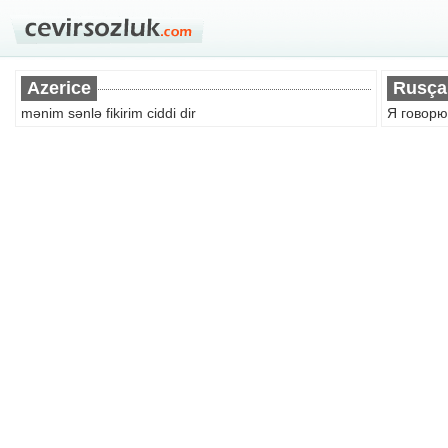
Azerice
Rusça
mənim sənlə fikirim ciddi dir
Я говорю