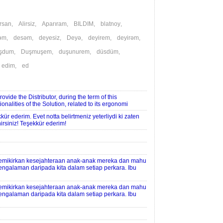
irsan
,
Alirsiz
,
Aparıram
,
BILDIM
,
blatnoy
,
əm
,
desəm
,
deyesiz
,
Deyə
,
deyirem
,
deyirəm
,
şdum
,
Duşmuşem
,
duşunurem
,
düsdüm
,
,
edim
,
ed
e the Distributor, during the term of this
nalities of the Solution, related to its ergonomi
kkür ederim. Evet notta belirtmeniz yeterliydi ki zaten
rsiniz! Teşekkür ederim!
memikirkan kesejahteraan anak-anak mereka dan mahu
ngalaman daripada kita dalam setiap perkara. Ibu
memikirkan kesejahteraan anak-anak mereka dan mahu
ngalaman daripada kita dalam setiap perkara. Ibu