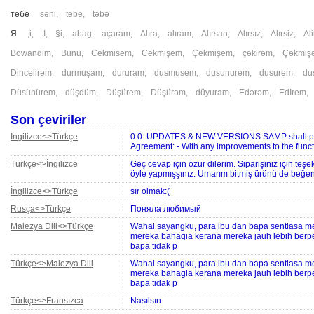
тебе
sәni
,
tebe
,
təbə
Я
;i
,
.I
,
§i
,
abag
,
açaram
,
Alıra
,
alıram
,
Alırsan
,
Alırsız
,
Alırsiz
,
Al
Bowandim
,
Bunu
,
Cekmisem
,
Cekmişem
,
Çekmişem
,
çəkirəm
,
Çəkmiş
Dincelirəm
,
durmuşam
,
dururam
,
dusmusem
,
dusunurem
,
dusurem
,
du
Düsünürem
,
düşdüm
,
Düşürem
,
Düşürəm
,
düyuram
,
Edərəm
,
EdIrem
Son çeviriler
İngilizce<>Türkçe
0.0. UPDATES & NEW VERSIONS SAMP shall provid
Agreement: - With any improvements to the functio
Türkçe<>İngilizce
Geç cevap için özür dilerim. Siparişiniz için teşe
öyle yapmışşınız. Umarım bitmiş ürünü de beğeni
İngilizce<>Türkçe
sır olmak:(
Rusça<>Türkçe
Поняла любимый
Malezya Dili<>Türkçe
Wahai sayangku, para ibu dan bapa sentiasa 
mereka bahagia kerana mereka jauh lebih berpe
bapa tidak p
Türkçe<>Malezya Dili
Wahai sayangku, para ibu dan bapa sentiasa 
mereka bahagia kerana mereka jauh lebih berpe
bapa tidak p
Türkçe<>Fransızca
Nasılsın