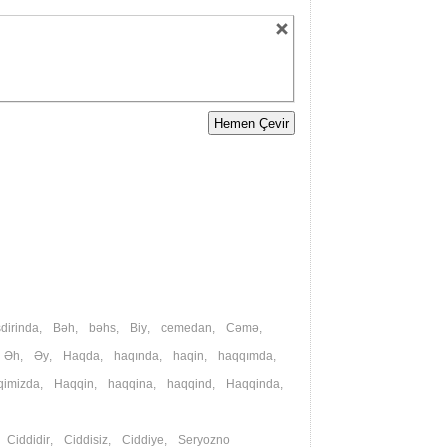
dirinda
,
Bəh
,
bəhs
,
Biy
,
cemedan
,
Cəmə
,
,
Əh
,
Əy
,
Haqda
,
haqında
,
haqin
,
haqqımda
,
qimizda
,
Haqqin
,
haqqina
,
haqqind
,
Haqqinda
,
,
Ciddidir
,
Ciddisiz
,
Ciddiye
,
Seryozno