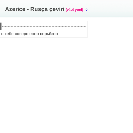
Azerice - Rusça çeviri
(v1.4 yeni)
?
 о тебе совершенно серьёзно.