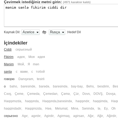
Çevirmek istediğiniz metni girin:
(
4971
karakter kaldı)
Azerice
Rusça
Kaynak Dil:
:Hedef Dil
İçindekiler
Ciddi
серьезный
Fikirim
идея
,
Моя идея
Mənim
Мой
,
Я mən
sənlə
с вами
,
с тобой
говорю
Danışıram
,
tesirli
о
baho
,
baresinde
,
barədə
,
barəsində
,
bay-bay
,
Behs
,
besdirin
,
Bes
Cıxış
,
Çeme
,
Çemeda
,
Çemedan
,
Çəmə
,
Çür
,
Dovs
,
DOVŞ
,
Dovşa
Haqqımızda
,
haqqında
,
Haqqında,barəsində
,
haqqındır
,
haqqimda
,
Haq
haqqindadir
,
Haqqinizda
,
Həə
,
Melumat
,
Minə
,
Sənində
,
tə
,
Еy
,
Оh
серьезно
Agır
,
agırdır
,
Agirdir
,
Agirmaq
,
agirsan
,
Ağır
,
Ağir
,
Ağirdir