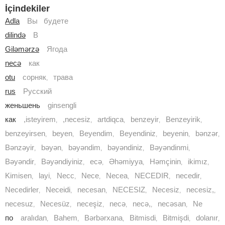
İçindekiler
Adla
Вы будете
dilində
В
Giləmərzə
Ягода
necə
как
otu
сорняк
трава
,
rus
Русский
женьшень
ginsengli
как
,isteyirem
,necesiz
artdiqca
benzeyir
Benzeyirik
,
,
,
,
,
benzeyirsen
beyen
Beyendim
Beyendiniz
beyenin
bənzər
,
,
,
,
,
,
Bənzəyir
bəyən
bəyəndim
bəyəndiniz
Bəyəndinmi
,
,
,
,
,
Bəyəndir
Bəyəndiyiniz
ecə
Əhəmiyya
Həmçinin
ikimız
,
,
,
,
,
,
Kimisen
layi
Necc
Nece
Necea
NECEDIR
necedir
,
,
,
,
,
,
,
Necedirler
Neceidi
necesan
NECESIZ
Necesiz
necesiz,
,
,
,
,
,
,
necesuz
Necesüz
neceşiz
necə
necə,
necəsan
Ne
,
,
,
,
,
,
по
aralıdan
Bahem
Bərbərxana
Bitmisdi
Bitmişdi
dolanır
,
,
,
,
,
,