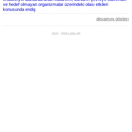
ve hedef olmayan organizmalar üzerindeki olası etkileri
konusunda endiş
Almanca<>Farsça
devamını göster›
Mitgebracht.
İngilizce<>Türkçe
ADS - REKLAMLAR
The only possible way to evacuate here is by a local taxi , they're
taken people out from here to Poland border And they charge 000
euro from here to Poland it's about 00 hours trip but they're
İngilizce<>Türkçe
elimi yüzü yıkarım abisinin:(
Türkçe<>Arapça
allahım sen yardım et
İngilizce<>Türkçe
Don't be afraid, I'm here with you. https://cevirsozluk.com/
İngilizce<>Türkçe
I don't understand what you mean?
Türkçe<>İngilizce
Korkma yanında ben varım
Türkçe<>İngilizce
Otobüsle gelebilir misin?