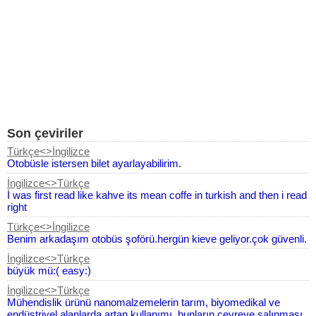
Son çeviriler
Türkçe<>İngilizce
Otobüsle istersen bilet ayarlayabilirim.
İngilizce<>Türkçe
İ was first read like kahve its mean coffe in turkish and then i read
right
Türkçe<>İngilizce
Benim arkadaşım otobüs şoförü.hergün kieve geliyor.çok güvenli.
İngilizce<>Türkçe
büyük mü:( easy:)
İngilizce<>Türkçe
Mühendislik ürünü nanomalzemelerin tarım, biyomedikal ve
endüstriyel alanlarda artan kullanımı, bunların çevreye salınması