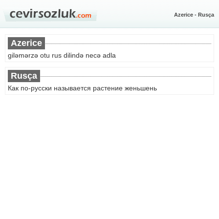
Azerice - Rusça
Azerice
giləmərzə otu rus dilində necə adla
Rusça
Как по-русски называется растение женьшень