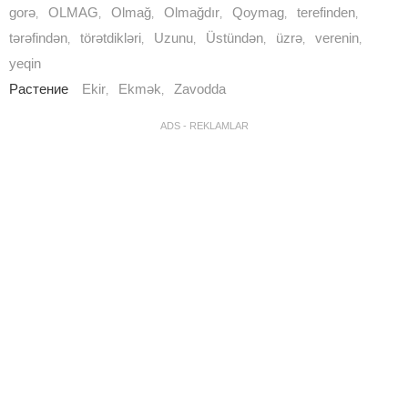
gorə
OLMAG
Olmağ
Olmağdır
Qoymag
terefinden
,
,
,
,
,
,
tərəfindən
törətdikləri
Uzunu
Üstündən
üzrə
verenin
,
,
,
,
,
,
yeqin
Растение
Ekir
Ekmək
Zavodda
,
,
ADS - REKLAMLAR