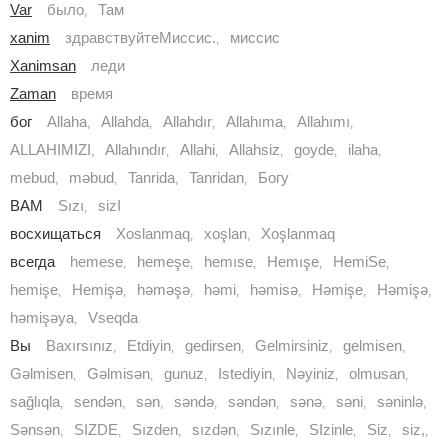
Var
было
Там
,
xanim
здравствуйте
Миссис.
миссис
,
Xanimsan
леди
Zaman
время
бог
Allaha
Allahda
Allahdır
Allahıma
Allahımı
,
,
,
,
,
ALLAHIMIZI
Allahındır
Allahi
Allahsiz
goyde
ilaha
,
,
,
,
,
,
mebud
məbud
Tanrida
Tanridan
Богу
,
,
,
,
ВАМ
Sızı
sizI
,
восхищаться
Xoslanmaq
xoşlan
Xoşlanmaq
,
,
всегда
hemese
hemeşe
hemıse
Hemışe
HemiSe
,
,
,
,
,
hemişe
Hemişə
həməşə
həmi
həmisə
Həmişe
Həmişə
,
,
,
,
,
,
,
həmişəya
Vseqda
,
Вы
Baxırsınız
Etdiyin
gedirsen
Gelmirsiniz
gelmisen
,
,
,
,
,
Gəlmisen
Gəlmisən
gunuz
Istediyin
Nəyiniz
olmusan
,
,
,
,
,
,
sağlıqla
sendən
sən
səndə
səndən
sənə
səni
səninlə
,
,
,
,
,
,
,
,
Sənsən
SIZDE
Sızden
sızdən
Sızınle
SIzinle
Siz
siz,
,
,
,
,
,
,
,
,