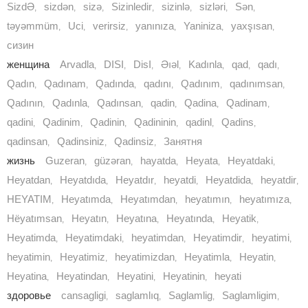
SizdƏ
sizdən
sizə
Sizinledir
sizinlə
sizləri
Sәn
,
,
,
,
,
,
,
təyəmmüm
Uci
verirsiz
yanınıza
Yaniniza
yaxşısan
,
,
,
,
,
,
сизин
женщина
Arvadla
DISI
DisI
Əıəl
Kadınla
qad
qadı
,
,
,
,
,
,
,
Qadın
Qadınam
Qadında
qadını
Qadınım
qadınımsan
,
,
,
,
,
,
Qadının
Qadınla
Qadınsan
qadin
Qadina
Qadinam
,
,
,
,
,
,
qadini
Qadinim
Qadinin
Qadininin
qadinl
Qadins
,
,
,
,
,
,
qadinsan
Qadinsiniz
Qadinsiz
Занятня
,
,
,
жизнь
Guzeran
güzəran
hayatda
Heyata
Heyatdaki
,
,
,
,
,
Heyatdan
Heyatdıda
Heyatdır
heyatdi
Heyatdida
heyatdir
,
,
,
,
,
,
HEYATIM
Heyatımda
Heyatımdan
heyatımın
heyatımıza
,
,
,
,
,
Hëyatımsan
Heyatın
Heyatına
Heyatında
Heyatik
,
,
,
,
,
Heyatimda
Heyatimdaki
heyatimdan
Heyatimdir
heyatimi
,
,
,
,
,
heyatimin
Heyatimiz
heyatimizdan
Heyatimla
Heyatin
,
,
,
,
,
Heyatina
Heyatindan
Heyatini
Heyatinin
heyati
,
,
,
,
здоровье
cansagligi
saglamlıq
Saglamlig
Saglamligim
,
,
,
,