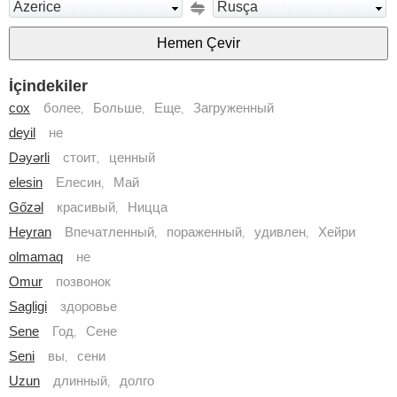
Azerice
Rusça
İçindekiler
cox
более
Больше
Еще
Загруженный
,
,
,
deyil
не
Dəyərli
стоит
ценный
,
elesin
Елесин
Май
,
Gőzəl
красивый
Ницца
,
Heyran
Впечатленный
пораженный
удивлен
Хейри
,
,
,
olmamaq
не
Omur
позвонок
Sagligi
здоровье
Sene
Год
Сене
,
Seni
вы
сени
,
Uzun
длинный
долго
,