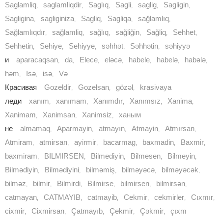
Saglamliq
saglamliqdir
Saglıq
Sagli
saglig
Sagligin
,
,
,
,
,
,
Sagligina
sagliginiza
Sagliq
Sagliqa
sağlamlıq
,
,
,
,
,
Sağlamlıqdır
sağlamliq
sağlıq
sağliğin
Sağliq
Sehhet
,
,
,
,
,
,
Sehhetin
Sehiye
Sehiyye
səhhət
Səhhətin
səhiyyə
,
,
,
,
,
и
aparacaqsan
da
Elece
eləcə
habele
habelə
habələ
,
,
,
,
,
,
,
həm
Isə
isə
Və
,
,
,
Красивая
Gozeldir
Gozelsan
gözəl
krasivaya
,
,
,
леди
xanım
xanımam
Xanımdır
Xanımsız
Xanima
,
,
,
,
,
Xanimam
Xanimsan
Xanimsiz
ханым
,
,
,
не
almamaq
Aparmayin
atmayın
Atmayin
Atmırsan
,
,
,
,
,
Atmiram
atmirsan
ayirmir
bacarmag
baxmadin
Baxmir
,
,
,
,
,
,
baxmiram
BILMIRSEN
Bilmediyin
Bilmesen
Bilmeyin
,
,
,
,
,
Bilmədiyin
Bilmədiyini
bilməmiş
bilməyəcə
bilməyəcək
,
,
,
,
,
bilməz
bilmir
Bilmirdi
Bilmirse
bilmirsen
bilmirsən
,
,
,
,
,
,
catmayan
CATMAYIB
catmayib
Cekmir
cekmirler
Cıxmır
,
,
,
,
,
,
cixmir
Cixmirsan
Çatmayıb
Çekmir
Çəkmir
çıxm
,
,
,
,
,