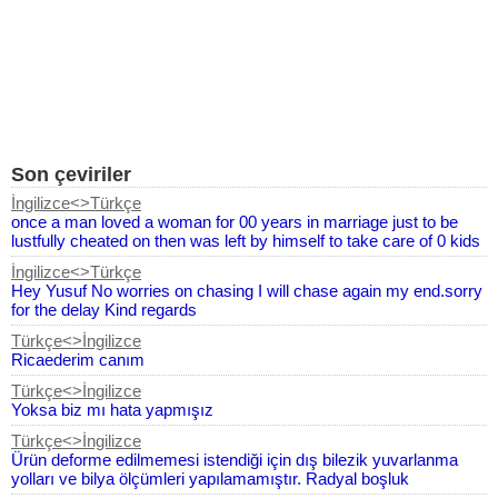
Son çeviriler
İngilizce<>Türkçe
once a man loved a woman for 00 years in marriage just to be
lustfully cheated on then was left by himself to take care of 0 kids
İngilizce<>Türkçe
Hey Yusuf No worries on chasing I will chase again my end.sorry
for the delay Kind regards
Türkçe<>İngilizce
Ricaederim canım
Türkçe<>İngilizce
Yoksa biz mı hata yapmışız
Türkçe<>İngilizce
Ürün deforme edilmemesi istendiği için dış bilezik yuvarlanma
yolları ve bilya ölçümleri yapılamamıştır. Radyal boşluk