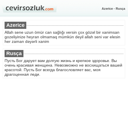
Azerice - Rusça
Azerice
Allah sene uzun ömür can sağlığı versin çox gözəl bir xanimsan
gozeliyinize heyran olmamaq mümkün deyil allah seni var elesin
her zaman dəyərli xanim
Rusça
Пусть Бог дарует вам долгую жизнь и крепкое здоровье. Вы
очень красивая женщина. Невозможно не восхищаться вашей
красотой. Пусть Бог всегда благословляет вас, моя
драгоценная леди.