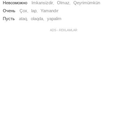
Невозможно
Imkansizdir
Olmaz
Qeyrimümkün
,
,
Очень
Çox
lap
Yamandır
,
,
Пусть
ataq
olaqda
yapalim
,
,
ADS - REKLAMLAR