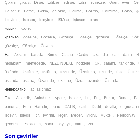
Çıxars
,
çıxarş
,
Dirsə
,
Edibsə
,
edirse
,
Edrs
,
etməzsə
,
Əger
,
əyər
,
Ge
Gelseniz
,
Getse
,
Getsə
,
gələrsə
,
Gəlirse
,
Gəlirsə
,
Gəlmirsə
,
Gəlsə
,
g
Isteyirse
,
İstesen
,
isteyirse
,
İStƏsə
,
iştəsən
,
olars
коврик
kovrik
красиво
gozelce
,
Gozelcə
,
Gozelçe
,
Gozelçə
,
gozəlcə
,
Gőzəlçə
,
Göz
gözəlçe
,
Gözəlçə
,
Ğözelce
На
Axsami
,
barədə
,
Birme
,
Catdıq
,
Catdiq
,
cixarildiq
,
dair
,
dairä
,
H
hesablam
,
məntəqədə
,
NEZDINDEKI
,
nöqtədə
,
Oн
,
salamı
,
tarixində
,
űstűndə
,
Ustümde
,
ustündə
,
uzerınde
,
Űzərində
,
uzunde
,
üstə
,
Üstun
üstündə
,
üstünə
,
Üzərində
,
üzərinə
,
Üzrã
,
üzünde
,
Üzündə
,
невероятно
agilasigmaz
Это
Alcaqdir
,
Anladınız
,
Aparir
,
belədir
,
bu
,
Bu,
,
Budur
,
Bunaa
,
Bu
bununla
,
Bura Haradir
,
bünü
,
CATIB
,
catib
,
Dedil
,
deyilki
,
dogrudanm
Isdeyir
,
isledir
,
itir
,
iyyirmi
,
ləçər
,
Meger
,
Midiyi
,
Mùxtəli
,
Neqodiyay
qedermis
,
Saxladim
,
sədir
,
soyleyir
,
vurur
,
zəi
Son çeviriler