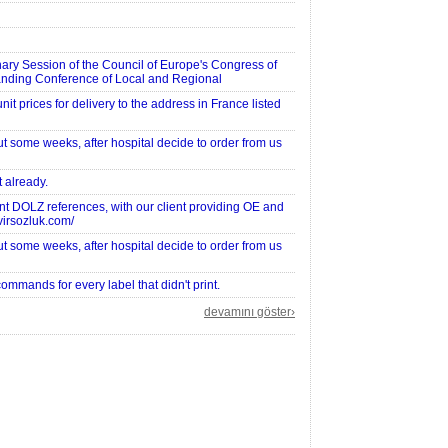
nary Session of the Council of Europe's Congress of
anding Conference of Local and Regional
it prices for delivery to the address in France listed
ut some weeks, after hospital decide to order from us
t already.
lent DOLZ references, with our client providing OE and
evirsozluk.com/
ut some weeks, after hospital decide to order from us
commands for every label that didn't print.
devamını göster›
 relevant Indian standard is IS 0000, and as a
pply under the Foreign Manufacturers Certification Sc
 relevant Indian standard is IS 0000, and as a
pply under the Foreign Manufacturers Certification Sc