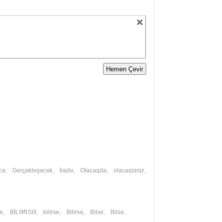
cə
,
Gerçəkləşəcək
,
İradə
,
Olacaqda
,
olacaqsiniz
,
se
,
BİLƏRSƏ
,
bilirse
,
Bilirsə
,
Bilse
,
Bilsə
,