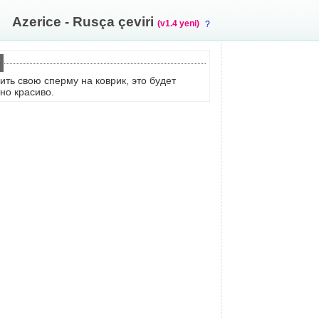
Azerice - Rusça çeviri
(v1.4 yeni)
?
ить свою сперму на коврик, это будет
но красиво.