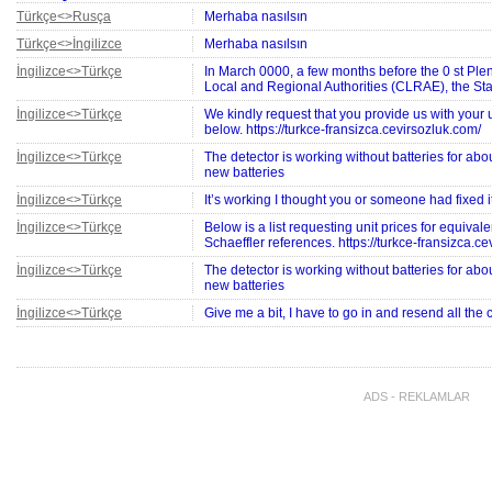
Türkçe<>Rusça
Merhaba nasılsın
Türkçe<>İngilizce
Merhaba nasılsın
İngilizce<>Türkçe
In March 0000, a few months before the 0 st Ple
Local and Regional Authorities (CLRAE), the St
İngilizce<>Türkçe
We kindly request that you provide us with your un
below. https://turkce-fransizca.cevirsozluk.com/
İngilizce<>Türkçe
The detector is working without batteries for abo
new batteries
İngilizce<>Türkçe
It’s working I thought you or someone had fixed i
İngilizce<>Türkçe
Below is a list requesting unit prices for equiva
Schaeffler references. https://turkce-fransizca.c
İngilizce<>Türkçe
The detector is working without batteries for abo
new batteries
İngilizce<>Türkçe
Give me a bit, I have to go in and resend all the 
İngilizce<>Türkçe
00 is still not working. It is creating labels under
İngilizce<>Türkçe
Scope of the licence For AC motor capacitors the
manufacturer located outside India we have to a
ADS - REKLAMLAR
Azerice<>Rusça
Goy quruldayir
Tay Dili<>Türkçe
น่ากินจังเลย
Türkçe<>İngilizce
Scope of the licence For AC motor capacitors the
manufacturer located outside India we have to a