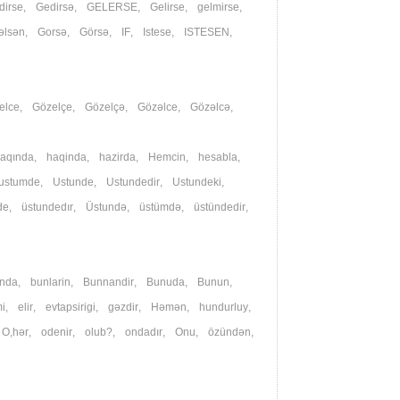
dirse
,
Gedirsə
,
GELERSE
,
Gelirse
,
gelmirse
,
əlsən
,
Gorsə
,
Görsə
,
IF
,
Istese
,
ISTESEN
,
elce
,
Gözelçe
,
Gözelçə
,
Gözəlce
,
Gözəlcə
,
aqında
,
haqinda
,
hazirda
,
Hemcin
,
hesabla
,
ustumde
,
Ustunde
,
Ustundedir
,
Ustundeki
,
de
,
üstundedır
,
Üstundə
,
üstümdə
,
üstündedir
,
nda
,
bunlarin
,
Bunnandir
,
Bunuda
,
Bunun
,
i
,
elir
,
evtapsirigi
,
gəzdir
,
Həmən
,
hundurluy
,
,
O,hər
,
odenir
,
olub?
,
ondadır
,
Onu
,
özündən
,