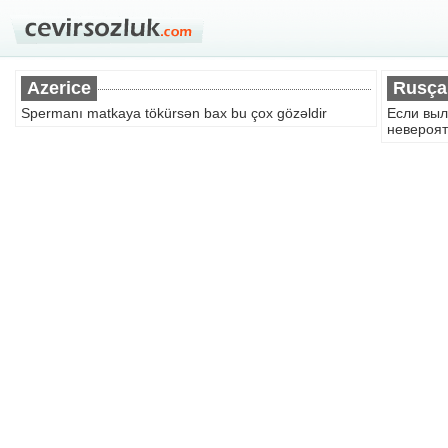
Azerice
Rusça
Spermanı matkaya tökürsən bax bu çox gözəldir
Если выл
невероят