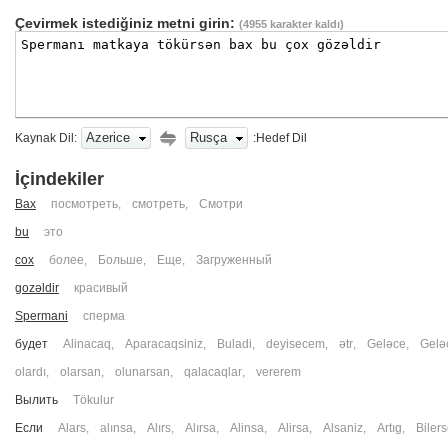
Çevirmek istediğiniz metni girin:
(
4955
karakter kaldı)
Azerice
Rusça
Kaynak Dil:
:Hedef Dil
İçindekiler
Bax
посмотреть
,
смотреть
,
Смотри
bu
это
cox
более
,
Больше
,
Еще
,
Загруженный
gozəldir
красивый
Spermani
сперма
будет
Alinacaq
,
Aparacaqsiniz
,
Buladi
,
deyisecem
,
ətr
,
Geləce
,
Gelə
olardı
,
olarsan
,
olunarsan
,
qalacaqlar
,
vererem
Вылить
Tökulur
Если
Alars
,
alınsa
,
Alırs
,
Alırsa
,
Alinsa
,
Alirsa
,
Alsaniz
,
Artıg
,
Biler